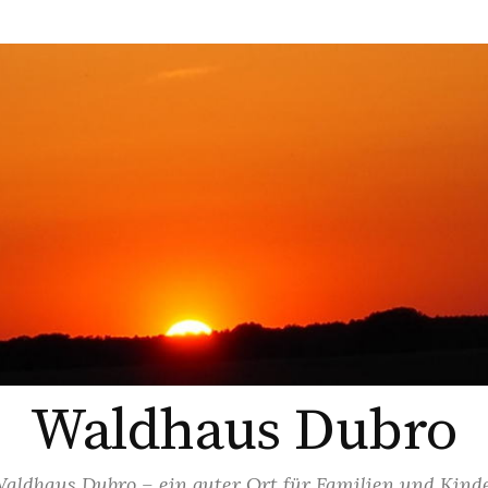
Waldhaus Dubro
aldhaus Dubro – ein guter Ort für Familien und Kind