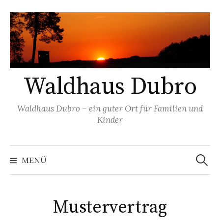
Zum
Inhalt
überspringen
Waldhaus Dubro
Waldhaus Dubro – ein guter Ort für Familien und
Kinder
Suchen
nach:
MENÜ
Mustervertrag